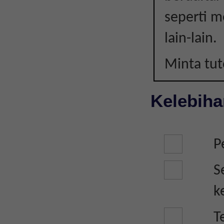
seperti m
lain-lain.
Minta tu
Kelebiha
P
S
k
T