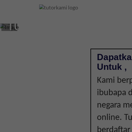
CIKGU
TUISYEN
DI
,
Dapatka
Untuk ,
|
Kami ber
ibubapa d
negara me
online. T
berdaftar