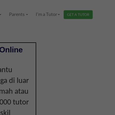
Parents
I'm a Tutor
GET A TUTOR
Online
antu
ga di luar
umah atau
000 tutor
skil