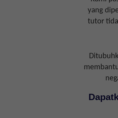
yang dipe
tutor ti
Ditubuhk
membantu i
neg
Dapatk