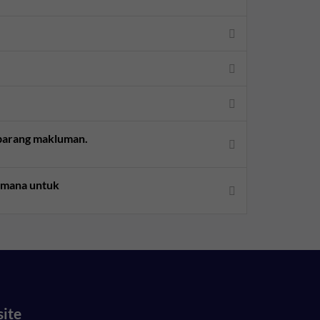
sebarang makluman.
aimana untuk
site