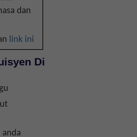
hasa dan
kan
link ini
uisyen Di
kgu
ut
n anda