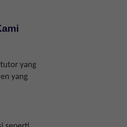
Kami
tutor yang
yen yang
i seperti