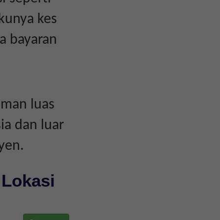
akunya kes
a bayaran
aman luas
ia dan luar
yen.
 Lokasi