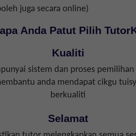
boleh juga secara online)
apa Anda Patut Pilih Tutor
Kualiti
unyai sistem dan proses pemilihan 
embantu anda mendapat cikgu tuis
berkualiti
Selamat
tikan tutor melengkapkan semua ses