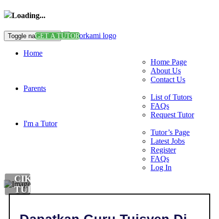
Loading...
Toggle navigation
GET A TUTOR
Home
Home Page
About Us
Contact Us
Parents
List of Tutors
FAQs
Request Tutor
I'm a Tutor
Tutor’s Page
Latest Jobs
Register
FAQs
Log In
CIKGU
TUISYEN
DI
,