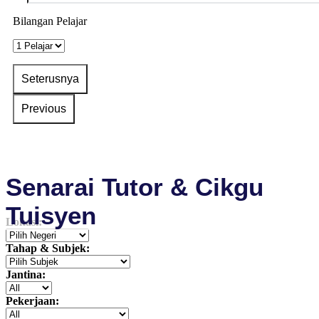
Bilangan Pelajar
Senarai Tutor & Cikgu
Tuisyen
Lokasi:
Tahap & Subjek:
Jantina:
Pekerjaan: