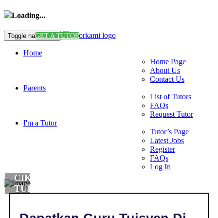
Loading...
Toggle navigation
GET A TUTOR
Home
Home Page
About Us
Contact Us
Parents
List of Tutors
FAQs
Request Tutor
I'm a Tutor
Tutor’s Page
Latest Jobs
Register
FAQs
Log In
CIKGU
TUISYEN
DI
,