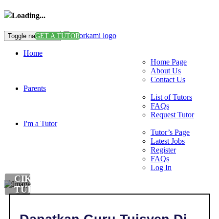
Loading...
Toggle navigation
GET A TUTOR
Home
Home Page
About Us
Contact Us
Parents
List of Tutors
FAQs
Request Tutor
I'm a Tutor
Tutor’s Page
Latest Jobs
Register
FAQs
Log In
CIKGU
TUISYEN
DI
,