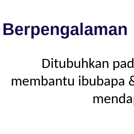
Berpengalaman
Ditubuhkan pad
membantu ibubapa & p
mendap