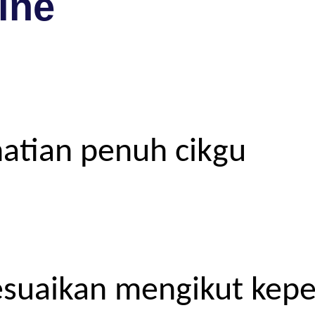
ine
atian penuh cikgu
esuaikan mengikut kep