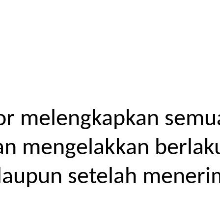
or melengkapkan semua
kan mengelakkan berlak
laupun setelah meneri