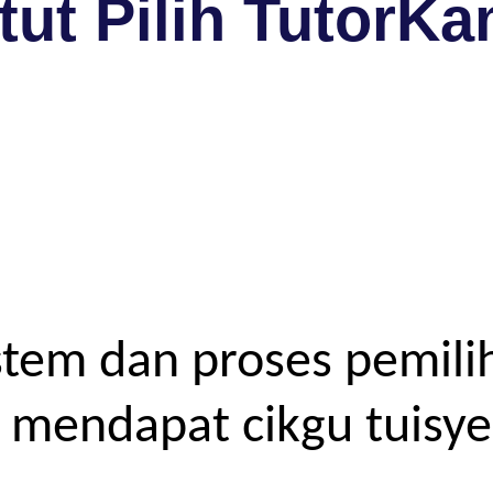
ut Pilih TutorKa
tem dan proses pemilih
endapat cikgu tuisyen