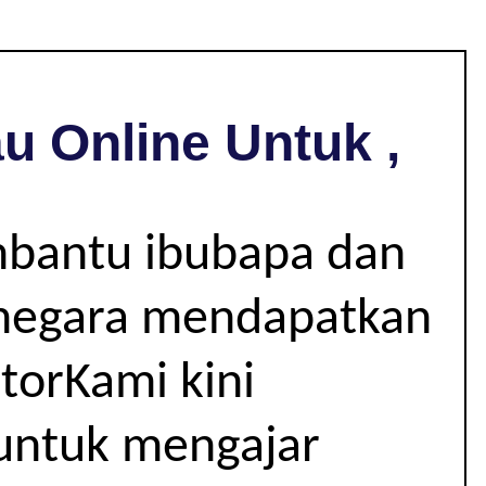
u Online Untuk ,
mbantu ibubapa dan
r negara mendapatkan
utorKami kini
 untuk mengajar