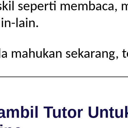
skil seperti membaca, 
n-lain.
da mahukan sekarang, 
mbil Tutor Untuk