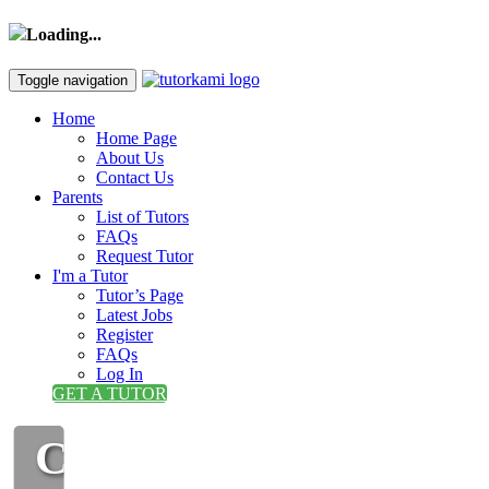
Loading...
Toggle navigation
Home
Home Page
About Us
Contact Us
Parents
List of Tutors
FAQs
Request Tutor
I'm a Tutor
Tutor’s Page
Latest Jobs
Register
FAQs
Log In
GET A TUTOR
CIKGU