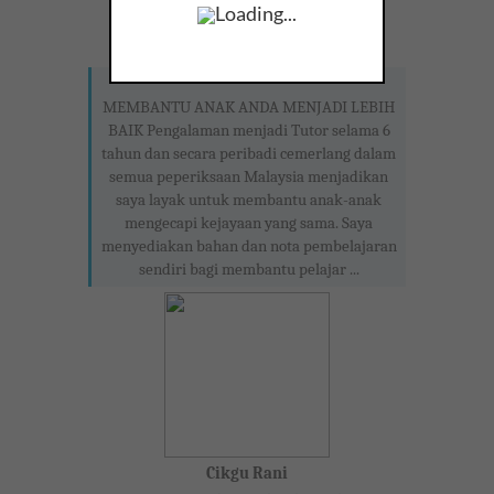
Loading...
View Cik Nadzirah
About Me
MEMBANTU ANAK ANDA MENJADI LEBIH
BAIK Pengalaman menjadi Tutor selama 6
tahun dan secara peribadi cemerlang dalam
semua peperiksaan Malaysia menjadikan
saya layak untuk membantu anak-anak
mengecapi kejayaan yang sama. Saya
menyediakan bahan dan nota pembelajaran
sendiri bagi membantu pelajar ...
Cikgu Rani