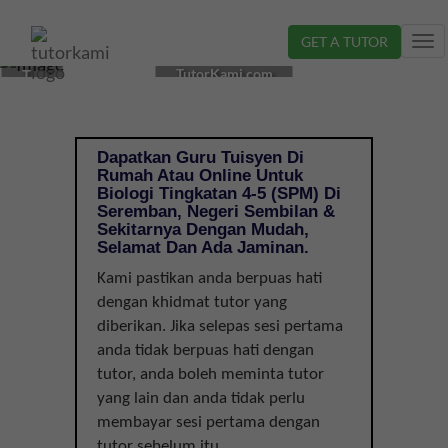
GET A TUTOR
Tog
CIKGU
nav
TutorKami.com
TUISYEN
BIOLOGI
DI
SEREMBAN,
Dapatkan Guru Tuisyen Di
NEGERI
Rumah Atau Online Untuk
SEMBILAN
Biologi Tingkatan 4-5 (SPM) Di
|
Seremban, Negeri Sembilan &
Sekitarnya Dengan Mudah,
TINGKATAN
Selamat Dan Ada Jaminan.
4-
5
Kami pastikan anda berpuas hati
(SPM)
dengan khidmat tutor yang
diberikan. Jika selepas sesi pertama
anda tidak berpuas hati dengan
tutor, anda boleh meminta tutor
yang lain dan anda tidak perlu
membayar sesi pertama dengan
tutor sebelum itu.