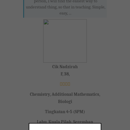
person, I will find the easiest way to
understand thing, so that in teaching. Simple,
easy, ...
Cik Nadzirah
F, 38,
Chemistry, Additional Mathematics,
Biologi
Tingkatan 4-5 (SPM)
Labu, Kuala Pilah, Seremban