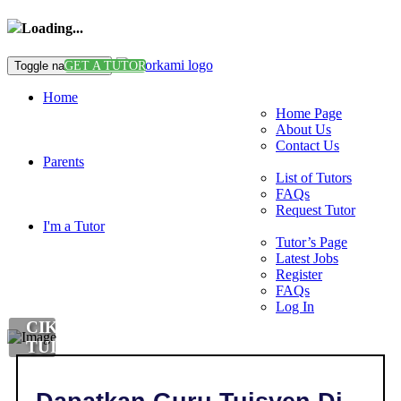
Loading...
Toggle navigation
GET A TUTOR
Home
Home Page
About Us
Contact Us
Parents
List of Tutors
FAQs
Request Tutor
I'm a Tutor
Tutor’s Page
Latest Jobs
Register
FAQs
Log In
CIKGU
TUISYEN
DI
,