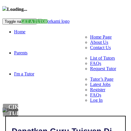
Loading...
Toggle navigation
GET A TUTOR
Home
Home Page
About Us
Contact Us
Parents
List of Tutors
FAQs
Request Tutor
I'm a Tutor
Tutor’s Page
Latest Jobs
Register
FAQs
Log In
CIKGU
TUISYEN
DI
,