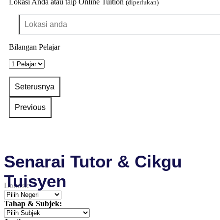
Lokasi Anda atau taip Online Tuition
(diperlukan)
Bilangan Pelajar
Senarai Tutor & Cikgu
Tuisyen
Lokasi:
Tahap & Subjek: