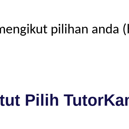
engikut pilihan anda (
ut Pilih TutorKa