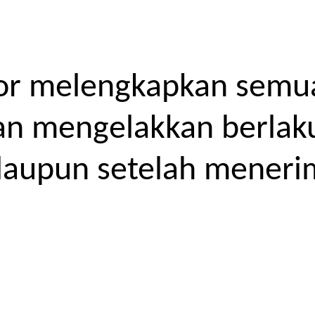
or melengkapkan semua
kan mengelakkan berlak
laupun setelah meneri