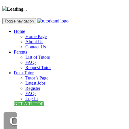
Loading...
Toggle navigation
Home
Home Page
About Us
Contact Us
Parents
List of Tutors
FAQs
Request Tutor
I'm a Tutor
Tutor’s Page
Latest Jobs
Register
FAQs
Log In
GET A TUTOR
CIKGU