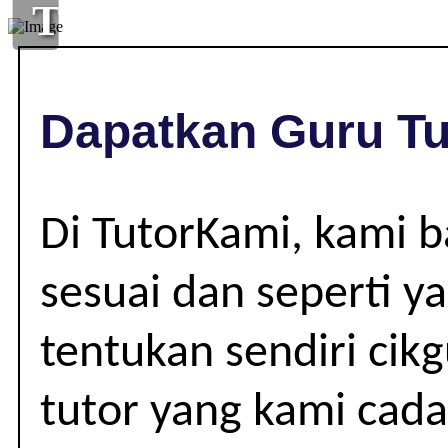
TUISYEN
DI
,
Dapatkan Guru Tu
|
Di TutorKami, kami 
sesuai dan seperti y
tentukan sendiri cik
tutor yang kami cad