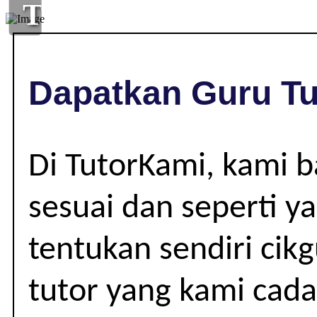
TUISYEN
DI
,
Dapatkan Guru Tu
|
Di TutorKami, kami 
sesuai dan seperti y
tentukan sendiri cik
tutor yang kami cad