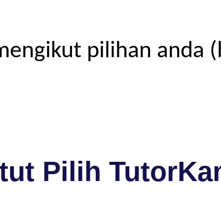
engikut pilihan anda (
ut Pilih TutorKa