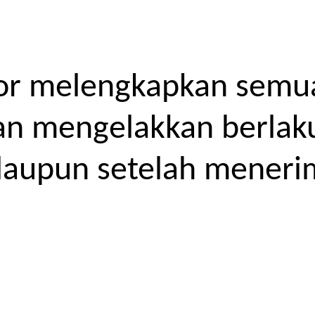
or melengkapkan semua
kan mengelakkan berlak
laupun setelah meneri