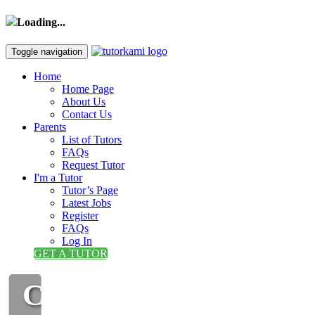
Loading...
Toggle navigation
Home
Home Page
About Us
Contact Us
Parents
List of Tutors
FAQs
Request Tutor
I'm a Tutor
Tutor’s Page
Latest Jobs
Register
FAQs
Log In
GET A TUTOR
CIKGU