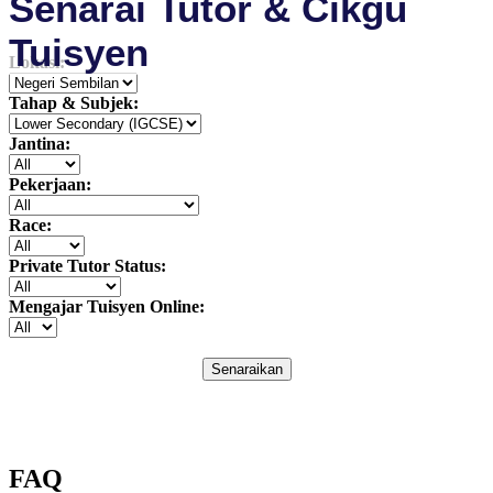
Senarai Tutor & Cikgu
Tuisyen
Lokasi:
Tahap & Subjek:
Jantina:
Pekerjaan:
Race:
Private Tutor Status:
Mengajar Tuisyen Online:
Senaraikan
FAQ