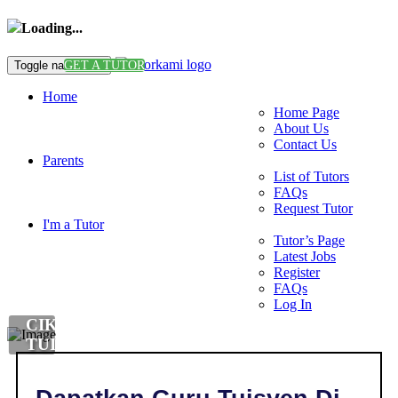
Loading...
Toggle navigation
GET A TUTOR
Home
Home Page
About Us
Contact Us
Parents
List of Tutors
FAQs
Request Tutor
I'm a Tutor
Tutor’s Page
Latest Jobs
Register
FAQs
Log In
CIKGU
TUISYEN
MANDARIN
DI