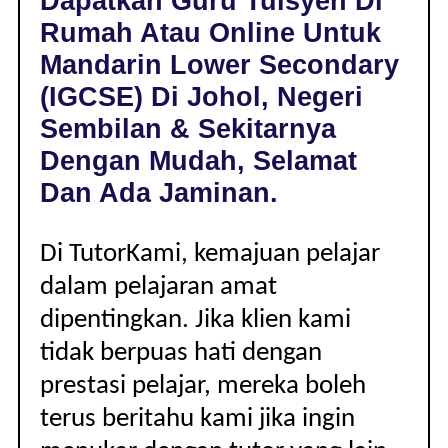
Dapatkan Guru Tuisyen Di
JOHOL,
Rumah Atau Online Untuk
NEGERI
SEMBILAN
Mandarin Lower Secondary
|
(IGCSE) Di Johol, Negeri
LOWER
SECONDARY
Sembilan & Sekitarnya
(IGCSE)
Dengan Mudah, Selamat
Dan Ada Jaminan.
Di TutorKami, kemajuan pelajar
dalam pelajaran amat
dipentingkan. Jika klien kami
tidak berpuas hati dengan
prestasi pelajar, mereka boleh
terus beritahu kami jika ingin