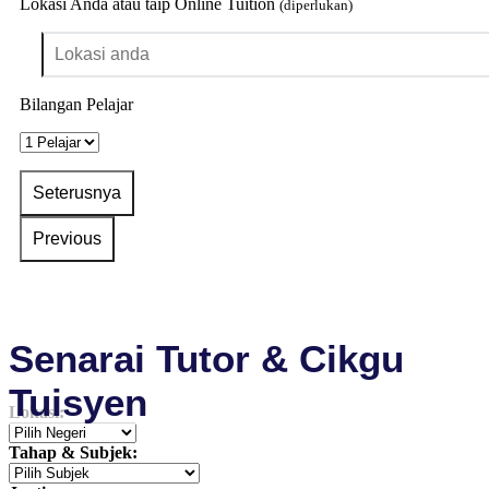
Lokasi Anda atau taip Online Tuition
(diperlukan)
Bilangan Pelajar
Senarai Tutor & Cikgu
Tuisyen
Lokasi:
Tahap & Subjek: