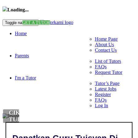
Loading...
Toggle navigation
GET A TUTOR
Home
Home Page
About Us
Contact Us
Parents
List of Tutors
FAQs
Request Tutor
I'm a Tutor
Tutor’s Page
Latest Jobs
Register
FAQs
Log In
CIKGU
TUISYEN
DI
,