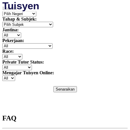
Tuisyen
Lokasi:
Tahap & Subjek:
Jantina:
Pekerjaan:
Race:
Private Tutor Status:
Mengajar Tuisyen Online:
Senaraikan
FAQ