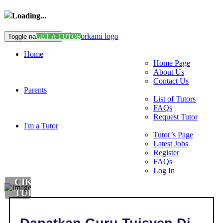
Loading...
Toggle navigation
GET A TUTOR
Home
Home Page
About Us
Contact Us
Parents
List of Tutors
FAQs
Request Tutor
I'm a Tutor
Tutor’s Page
Latest Jobs
Register
FAQs
Log In
CIKGU
TUISYEN
DI
,