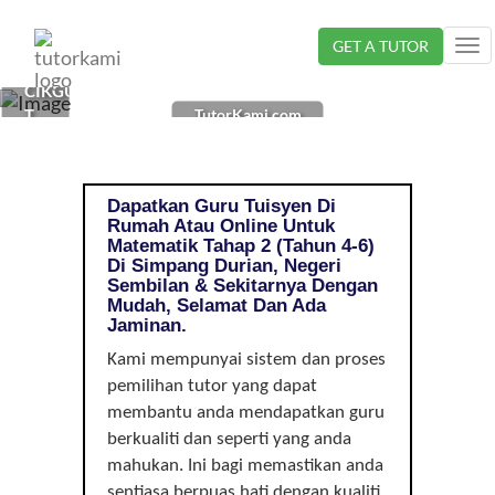
Loading...
GET A TUTOR
Tog
nav
CIKGU
TutorKami.com
TUISYEN
MATEMATIK
DI
SIMPANG
Dapatkan Guru Tuisyen Di
DURIAN,
Rumah Atau Online Untuk
NEGERI
Matematik Tahap 2 (Tahun 4-6)
SEMBILAN
Di Simpang Durian, Negeri
Sembilan & Sekitarnya Dengan
|
Mudah, Selamat Dan Ada
TAHAP
Jaminan.
2
(TAHUN
Kami mempunyai sistem dan proses
4-
pemilihan tutor yang dapat
6)
membantu anda mendapatkan guru
berkualiti dan seperti yang anda
mahukan. Ini bagi memastikan anda
sentiasa berpuas hati dengan kualiti