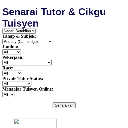
Senarai Tutor & Cikgu
Tuisyen
Lokasi:
Tahap & Subjek:
Jantina:
Pekerjaan:
Race:
Private Tutor Status:
Mengajar Tuisyen Online:
Senaraikan