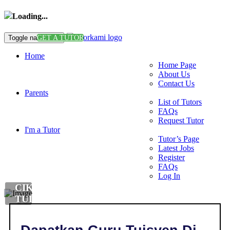
Loading...
Toggle navigation
GET A TUTOR
Home
Home Page
About Us
Contact Us
Parents
List of Tutors
FAQs
Request Tutor
I'm a Tutor
Tutor’s Page
Latest Jobs
Register
FAQs
Log In
CIKGU
TUISYEN
MATHS
DI