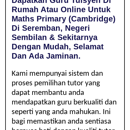
Dapatkan Guru Tuisyen Di
SEREMBAN,
Rumah Atau Online Untuk
NEGERI
SEMBILAN
Maths Primary (Cambridge)
|
Di Seremban, Negeri
PRIMARY
(CAMBRIDGE)
Sembilan & Sekitarnya
Dengan Mudah, Selamat
Dan Ada Jaminan.
Kami mempunyai sistem dan
proses pemilihan tutor yang
dapat membantu anda
mendapatkan guru berkualiti dan
seperti yang anda mahukan. Ini
bagi memastikan anda sentiasa