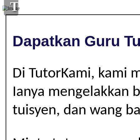
TUISYEN
DI
,
Dapatkan Guru Tu
|
Di TutorKami, kami 
Ianya mengelakkan be
tuisyen, dan wang ba