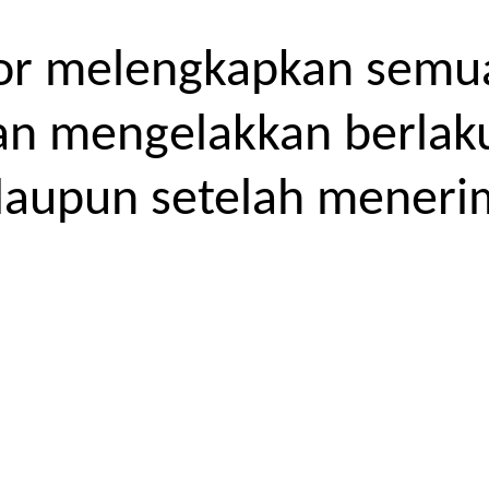
or melengkapkan semua
kan mengelakkan berlak
laupun setelah meneri