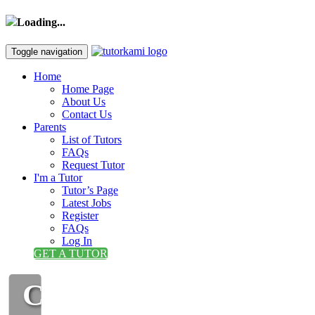
Loading...
Toggle navigation
Home
Home Page
About Us
Contact Us
Parents
List of Tutors
FAQs
Request Tutor
I'm a Tutor
Tutor’s Page
Latest Jobs
Register
FAQs
Log In
GET A TUTOR
CIKGU