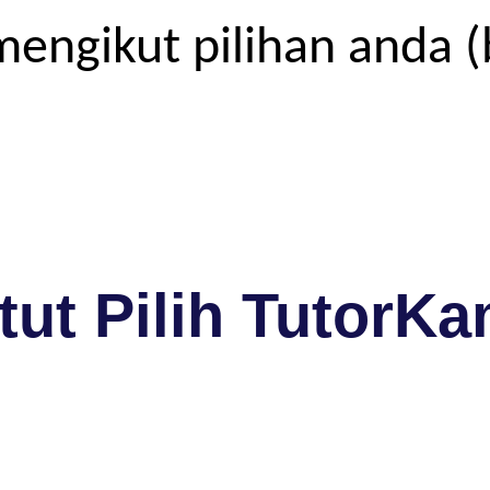
engikut pilihan anda (
ut Pilih TutorKa