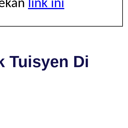
tekan
link ini
 Tuisyen Di