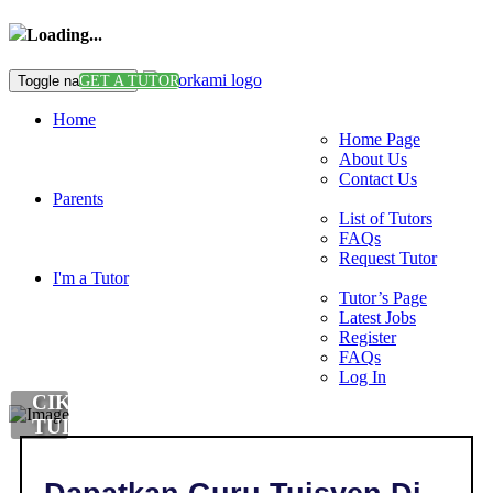
Loading...
Toggle navigation
GET A TUTOR
Home
Home Page
About Us
Contact Us
Parents
List of Tutors
FAQs
Request Tutor
I'm a Tutor
Tutor’s Page
Latest Jobs
Register
FAQs
Log In
CIKGU
TUISYEN
SAT
DI