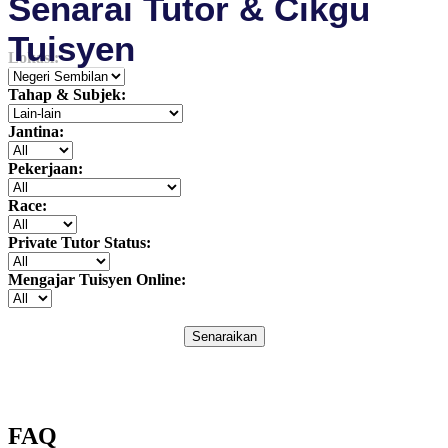
Senarai Tutor & Cikgu
Tuisyen
Lokasi:
Tahap & Subjek:
Jantina:
Pekerjaan:
Race:
Private Tutor Status:
Mengajar Tuisyen Online:
Senaraikan
FAQ