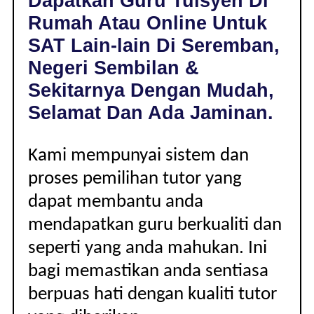
Dapatkan Guru Tuisyen Di
SEREMBAN,
Rumah Atau Online Untuk
NEGERI
SEMBILAN
SAT Lain-lain Di Seremban,
|
Negeri Sembilan &
LAIN-
LAIN
Sekitarnya Dengan Mudah,
Selamat Dan Ada Jaminan.
Kami mempunyai sistem dan
proses pemilihan tutor yang
dapat membantu anda
mendapatkan guru berkualiti dan
seperti yang anda mahukan. Ini
bagi memastikan anda sentiasa
berpuas hati dengan kualiti tutor