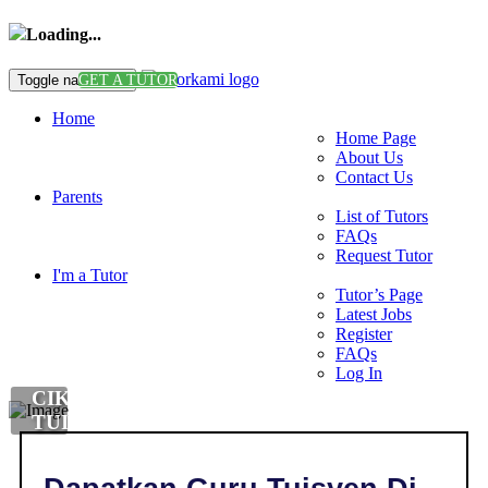
Loading...
Toggle navigation
GET A TUTOR
Home
Home Page
About Us
Contact Us
Parents
List of Tutors
FAQs
Request Tutor
I'm a Tutor
Tutor’s Page
Latest Jobs
Register
FAQs
Log In
CIKGU
TUISYEN
DI
,