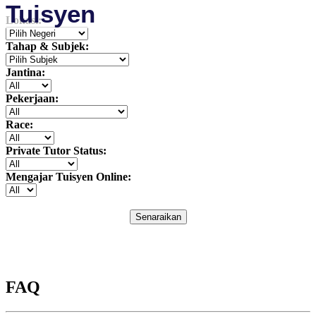
Tuisyen
Lokasi:
Tahap & Subjek:
Jantina:
Pekerjaan:
Race:
Private Tutor Status:
Mengajar Tuisyen Online:
Senaraikan
FAQ