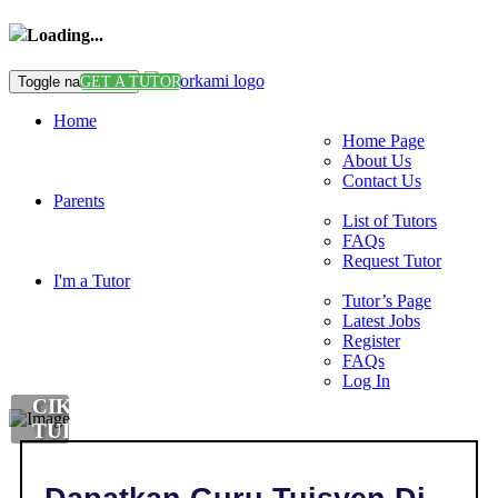
Loading...
Toggle navigation
GET A TUTOR
Home
Home Page
About Us
Contact Us
Parents
List of Tutors
FAQs
Request Tutor
I'm a Tutor
Tutor’s Page
Latest Jobs
Register
FAQs
Log In
CIKGU
TUISYEN
DI
,