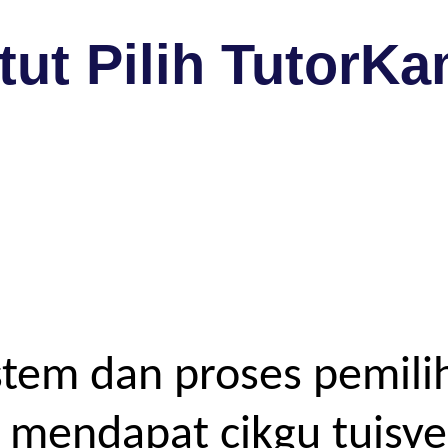
ut Pilih TutorKa
tem dan proses pemilih
endapat cikgu tuisyen