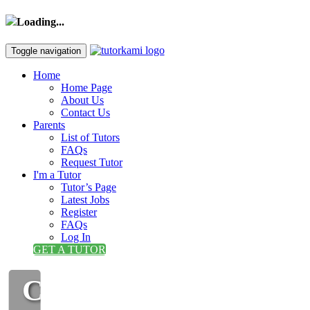
Loading...
Toggle navigation
Home
Home Page
About Us
Contact Us
Parents
List of Tutors
FAQs
Request Tutor
I'm a Tutor
Tutor’s Page
Latest Jobs
Register
FAQs
Log In
GET A TUTOR
CIKGU