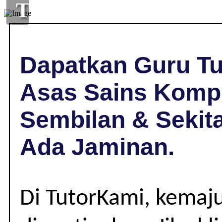
TUISYEN
ASAS
SAINS
Dapatkan Guru Tu
KOMPUTER
Asas Sains Kompu
DI
Sembilan & Sekit
LABU,
Ada Jaminan.
NEGERI
SEMBILAN
Di TutorKami, kemaj
|