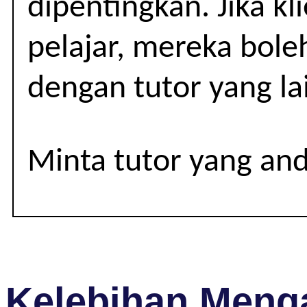
dipentingkan. Jika kl
TINGKATAN
1-
pelajar, mereka bole
3
dengan tutor yang la
Minta tutor yang an
Kelebihan Menga