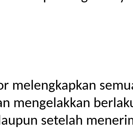
or melengkapkan semua
kan mengelakkan berlak
laupun setelah meneri