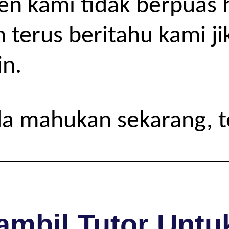
ien kami tidak berpuas 
h terus beritahu kami j
in.
da mahukan sekarang, 
mbil Tutor Untuk