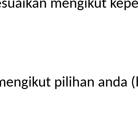
esuaikan mengikut kep
engikut pilihan anda (