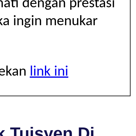
hati dengan prestasi
ika ingin menukar
tekan
link ini
 Tuisyen Di