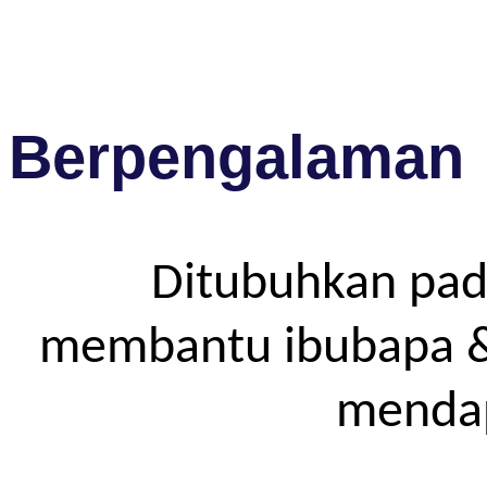
Berpengalaman
Ditubuhkan pad
membantu ibubapa & p
mendap