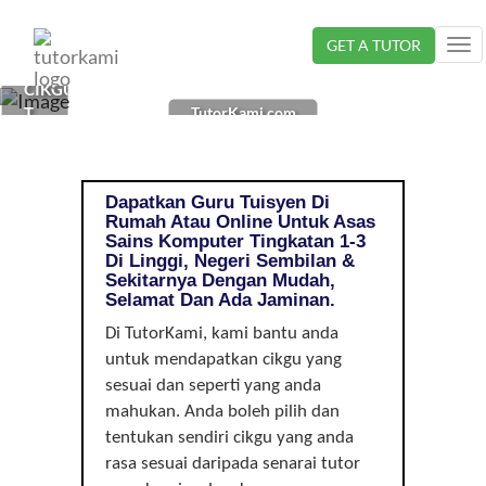
Loading...
GET A TUTOR
Tog
nav
CIKGU
TutorKami.com
TUISYEN
ASAS
SAINS
KOMPUTER
Dapatkan Guru Tuisyen Di
DI
Rumah Atau Online Untuk Asas
LINGGI,
Sains Komputer Tingkatan 1-3
NEGERI
Di Linggi, Negeri Sembilan &
Sekitarnya Dengan Mudah,
SEMBILAN
Selamat Dan Ada Jaminan.
|
TINGKATAN
Di TutorKami, kami bantu anda
1-
untuk mendapatkan cikgu yang
3
sesuai dan seperti yang anda
mahukan. Anda boleh pilih dan
tentukan sendiri cikgu yang anda
rasa sesuai daripada senarai tutor