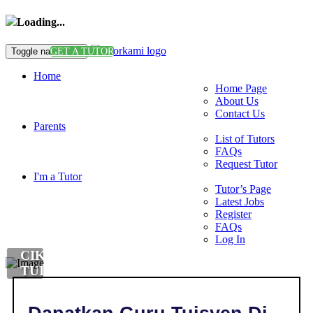
Loading...
Toggle navigation
GET A TUTOR
Home
Home Page
About Us
Contact Us
Parents
List of Tutors
FAQs
Request Tutor
I'm a Tutor
Tutor’s Page
Latest Jobs
Register
FAQs
Log In
CIKGU
TUISYEN
DI
,