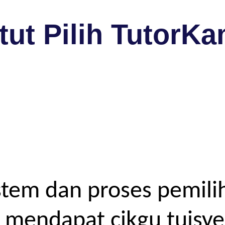
ut Pilih TutorKa
tem dan proses pemilih
endapat cikgu tuisyen