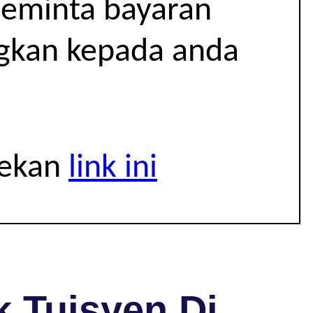
 meminta bayaran
ngkan kepada anda
tekan
link ini
 Tuisyen Di