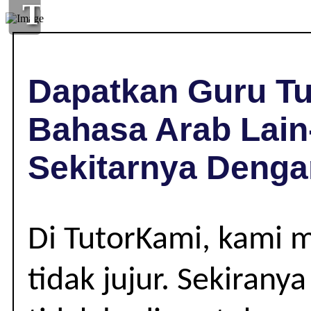
TUISYEN
BAHASA
ARAB
Dapatkan Guru Tu
DI
Bahasa Arab Lain-
JOHOL,
Sekitarnya Denga
NEGERI
SEMBILAN
Di TutorKami, kami 
|
tidak jujur. Sekiran
LAIN-