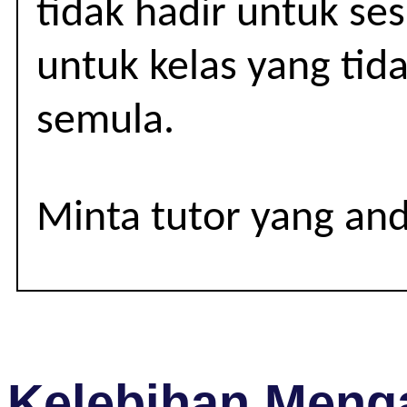
LAIN
tidak hadir untuk se
untuk kelas yang tid
semula.
Minta tutor yang an
Kelebihan Menga