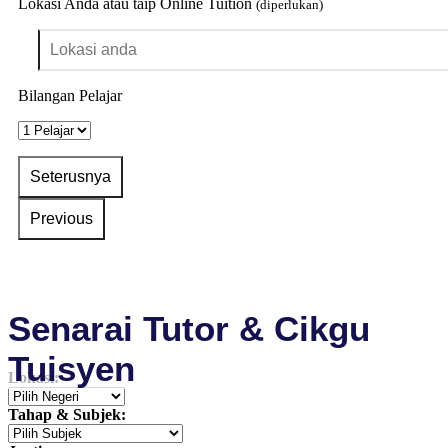
Lokasi Anda atau taip Online Tuition
(diperlukan)
Bilangan Pelajar
Senarai Tutor & Cikgu
Tuisyen
Lokasi:
Tahap & Subjek: