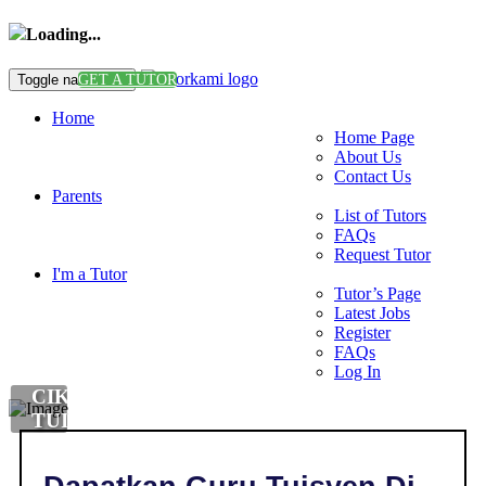
Loading...
Toggle navigation
GET A TUTOR
Home
Home Page
About Us
Contact Us
Parents
List of Tutors
FAQs
Request Tutor
I'm a Tutor
Tutor’s Page
Latest Jobs
Register
FAQs
Log In
CIKGU
TUISYEN
DI
,