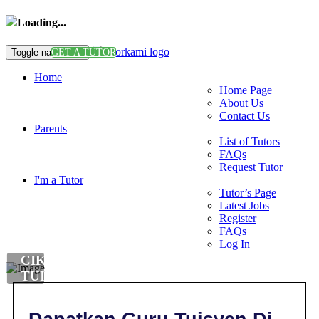
Loading...
Toggle navigation
GET A TUTOR
Home
Home Page
About Us
Contact Us
Parents
List of Tutors
FAQs
Request Tutor
I'm a Tutor
Tutor’s Page
Latest Jobs
Register
FAQs
Log In
CIKGU
TUISYEN
BAHASA
ARAB