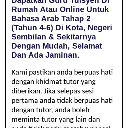
Dapatkan Guru Tuisyen Di
DI
Rumah Atau Online Untuk
KOTA,
NEGERI
Bahasa Arab Tahap 2
SEMBILAN
(Tahun 4-6) Di Kota, Negeri
|
TAHAP
Sembilan & Sekitarnya
2
Dengan Mudah, Selamat
(TAHUN
4-
Dan Ada Jaminan.
6)
Kami pastikan anda berpuas hati
dengan khidmat tutor yang
diberikan. Jika selepas sesi
pertama anda tidak berpuas hati
dengan tutor, anda boleh
meminta tutor yang lain dan