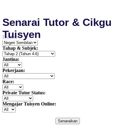
Senarai Tutor & Cikgu
Tuisyen
Lokasi:
Tahap & Subjek:
Jantina:
Pekerjaan:
Race:
Private Tutor Status:
Mengajar Tuisyen Online:
Senaraikan