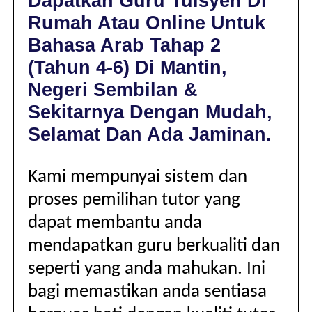
Dapatkan Guru Tuisyen Di
DI
Rumah Atau Online Untuk
MANTIN,
NEGERI
Bahasa Arab Tahap 2
SEMBILAN
(Tahun 4-6) Di Mantin,
|
TAHAP
Negeri Sembilan &
2
Sekitarnya Dengan Mudah,
(TAHUN
4-
Selamat Dan Ada Jaminan.
6)
Kami mempunyai sistem dan
proses pemilihan tutor yang
dapat membantu anda
mendapatkan guru berkualiti dan
seperti yang anda mahukan. Ini
bagi memastikan anda sentiasa