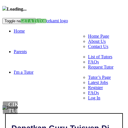
Loading...
Toggle navigation
GET A TUTOR
Home
Home Page
About Us
Contact Us
Parents
List of Tutors
FAQs
Request Tutor
I'm a Tutor
Tutor’s Page
Latest Jobs
Register
FAQs
Log In
CIKGU
TUISYEN
BAHASA
ARAB