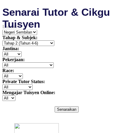
Senarai Tutor & Cikgu
Tuisyen
Lokasi:
Tahap & Subjek:
Jantina:
Pekerjaan:
Race:
Private Tutor Status:
Mengajar Tuisyen Online:
Senaraikan