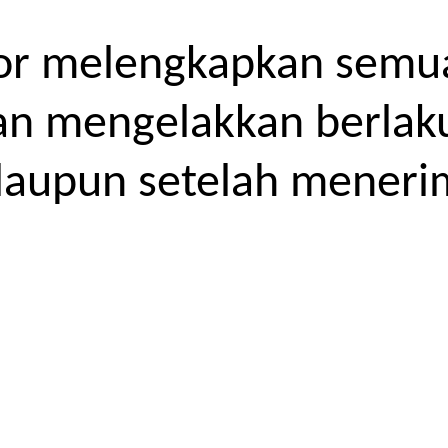
or melengkapkan semua
kan mengelakkan berlak
laupun setelah meneri