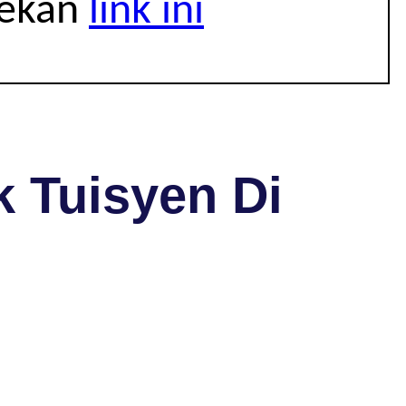
tekan
link ini
 Tuisyen Di