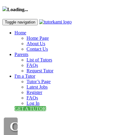
Loading...
Toggle navigation
Home
Home Page
About Us
Contact Us
Parents
List of Tutors
FAQs
Request Tutor
I'm a Tutor
Tutor’s Page
Latest Jobs
Register
FAQs
Log In
GET A TUTOR
CIKGU