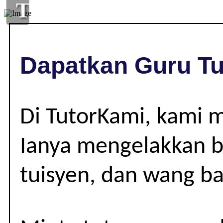
TUISYEN
DI
,
Dapatkan Guru Tu
|
Di TutorKami, kami 
Ianya mengelakkan be
tuisyen, dan wang ba