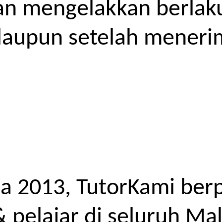
kan mengelakkan berlak
laupun setelah meneri
a 2013, TutorKami ber
elajar di seluruh Mal