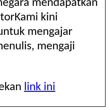
r negara mendapatkan
utorKami kini
 untuk mengajar
menulis, mengaji
tekan
link ini