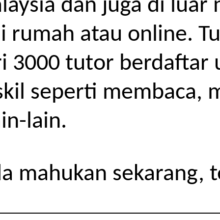
alaysia dan juga di lua
di rumah atau online. T
i 3000 tutor berdaftar
skil seperti membaca, 
n-lain.
da mahukan sekarang, 