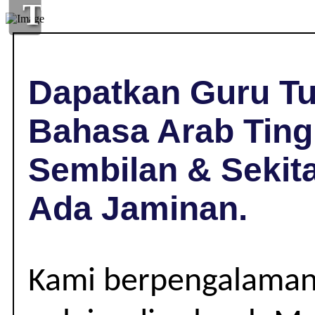
TUISYEN
BAHASA
ARAB
Dapatkan Guru Tu
DI
Bahasa Arab Tingk
KOTA,
Sembilan & Sekit
NEGERI
Ada Jaminan.
SEMBILAN
|
Kami berpengalaman
TINGKATAN