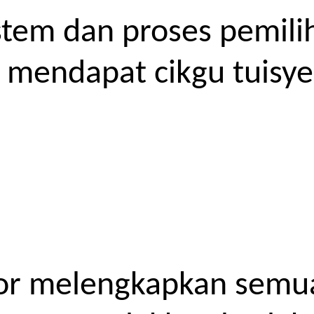
tem dan proses pemilih
endapat cikgu tuisyen
or melengkapkan semua