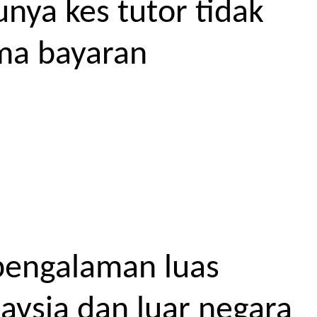
unya kes tutor tidak
ma bayaran
pengalaman luas
aysia dan luar negara