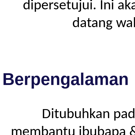
dipersetujui. Ini a
datang wa
Berpengalaman
Ditubuhkan pad
membantu ibubapa & p