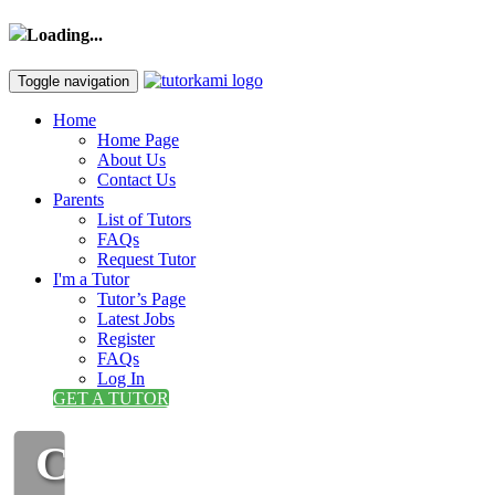
Loading...
Toggle navigation
Home
Home Page
About Us
Contact Us
Parents
List of Tutors
FAQs
Request Tutor
I'm a Tutor
Tutor’s Page
Latest Jobs
Register
FAQs
Log In
GET A TUTOR
CIKGU