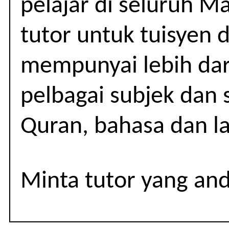
pelajar di seluruh M
4-
5
tutor untuk tuisyen 
(SPM)
mempunyai lebih dar
pelbagai subjek dan 
Quran, bahasa dan lai
Minta tutor yang an