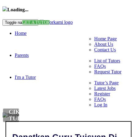
Loading...
Toggle navigation
GET A TUTOR
Home
Home Page
About Us
Contact Us
Parents
List of Tutors
FAQs
Request Tutor
I'm a Tutor
Tutor’s Page
Latest Jobs
Register
FAQs
Log In
CIKGU
TUISYEN
BAHASA
CINA