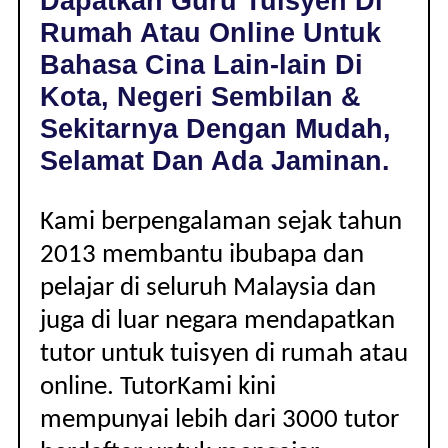
Dapatkan Guru Tuisyen Di
DI
Rumah Atau Online Untuk
KOTA,
NEGERI
Bahasa Cina Lain-lain Di
SEMBILAN
Kota, Negeri Sembilan &
|
LAIN-
Sekitarnya Dengan Mudah,
LAIN
Selamat Dan Ada Jaminan.
Kami berpengalaman sejak tahun
2013 membantu ibubapa dan
pelajar di seluruh Malaysia dan
juga di luar negara mendapatkan
tutor untuk tuisyen di rumah atau
online. TutorKami kini
mempunyai lebih dari 3000 tutor