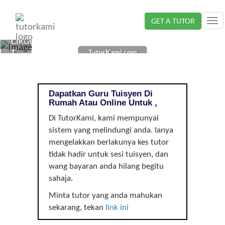
Loading...
GET A TUTOR
Tog
nav
CIKGU
TutorKami.com
TUISYEN
DI
, |
Dapatkan Guru Tuisyen Di
Rumah Atau Online Untuk ,
Di TutorKami, kami mempunyai
sistem yang melindungi anda. Ianya
mengelakkan berlakunya kes tutor
tidak hadir untuk sesi tuisyen, dan
wang bayaran anda hilang begitu
sahaja.
Minta tutor yang anda mahukan
sekarang, tekan
link ini