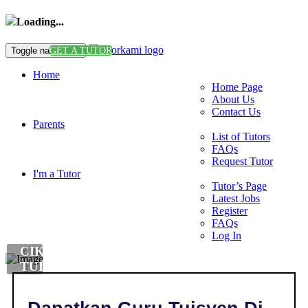
Loading...
Toggle navigation
GET A TUTOR
Home
Home Page
About Us
Contact Us
Parents
List of Tutors
FAQs
Request Tutor
I'm a Tutor
Tutor’s Page
Latest Jobs
Register
FAQs
Log In
CIKGU
TUISYEN
DI
,