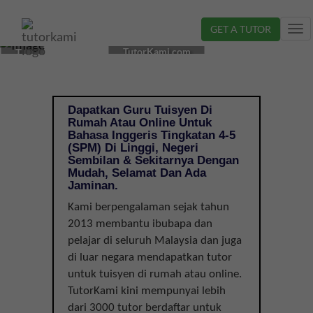
GET A TUTOR
Tog
CIKGU
nav
TutorKami.com
TUISYEN
BAHASA
INGGERIS
DI
Dapatkan Guru Tuisyen Di
LINGGI,
Rumah Atau Online Untuk
NEGERI
Bahasa Inggeris Tingkatan 4-5
SEMBILAN
(SPM) Di Linggi, Negeri
Sembilan & Sekitarnya Dengan
|
Mudah, Selamat Dan Ada
TINGKATAN
Jaminan.
4-
5
Kami berpengalaman sejak tahun
(SPM)
2013 membantu ibubapa dan
pelajar di seluruh Malaysia dan juga
di luar negara mendapatkan tutor
untuk tuisyen di rumah atau online.
TutorKami kini mempunyai lebih
dari 3000 tutor berdaftar untuk