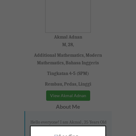
Akmal Adnan
M, 28,
Additional Mathematics, Modern
Mathematics, Bahasa Inggeris
Tingkatan 4-5 (SPM)
Rembau, Pedas, Linggi
View Akmal Adnan
About Me
Hello everyone! I am Akmal , 25 Years Old
and law school graduate from Universiti
Kebangsaan Malaysia. I am keen to share