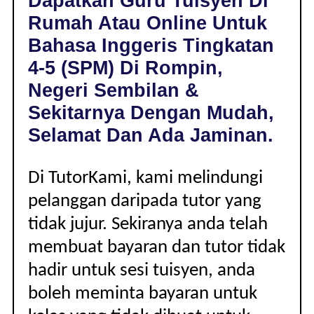
Dapatkan Guru Tuisyen Di
DI
Rumah Atau Online Untuk
ROMPIN,
NEGERI
Bahasa Inggeris Tingkatan
SEMBILAN
4-5 (SPM) Di Rompin,
|
TINGKATAN
Negeri Sembilan &
4-
Sekitarnya Dengan Mudah,
5
(SPM)
Selamat Dan Ada Jaminan.
Di TutorKami, kami melindungi
pelanggan daripada tutor yang
tidak jujur. Sekiranya anda telah
membuat bayaran dan tutor tidak
hadir untuk sesi tuisyen, anda
boleh meminta bayaran untuk