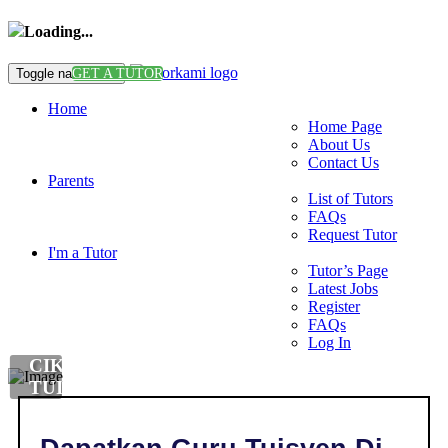
Loading...
Toggle navigation
GET A TUTOR
Home
Home Page
About Us
Contact Us
Parents
List of Tutors
FAQs
Request Tutor
I'm a Tutor
Tutor’s Page
Latest Jobs
Register
FAQs
Log In
CIKGU
TUISYEN
BAHASA
INGGERIS