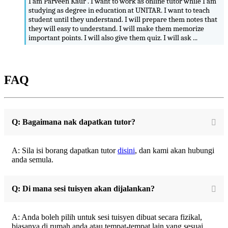
I am Parveen Kaur . I want to work as online tutor while I am
studying as degree in education at UNITAR. I want to teach
student until they understand. I will prepare them notes that
they will easy to understand. I will make them memorize
important points. I will also give them quiz. I will ask ...
FAQ
Q: Bagaimana nak dapatkan tutor?
A: Sila isi borang dapatkan tutor
disini
, dan kami akan hubungi
anda semula.
Q: Di mana sesi tuisyen akan dijalankan?
A: Anda boleh pilih untuk sesi tuisyen dibuat secara fizikal,
biasanya di rumah anda atau tempat-tempat lain yang sesuai