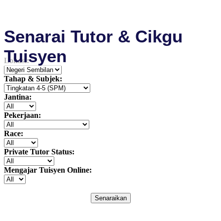
Senarai Tutor & Cikgu
Tuisyen
Lokasi:
Tahap & Subjek:
Jantina:
Pekerjaan:
Race:
Private Tutor Status:
Mengajar Tuisyen Online:
Senaraikan