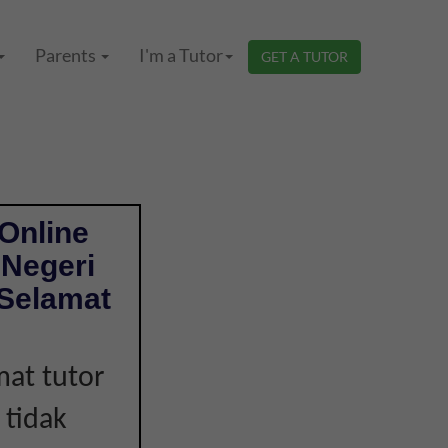
Parents
I'm a Tutor
GET A TUTOR
Online
 Negeri
 Selamat
mat tutor
 tidak