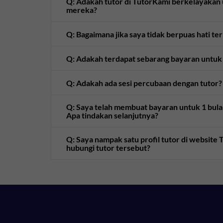
Q: Adakah tutor di TutorKami berkelayaka
mereka?
Q: Bagaimana jika saya tidak berpuas hati te
Q: Adakah terdapat sebarang bayaran untuk
Q: Adakah ada sesi percubaan dengan tutor?
Q: Saya telah membuat bayaran untuk 1 bulan 
Apa tindakan selanjutnya?
Q: Saya nampak satu profil tutor di websit
hubungi tutor tersebut?