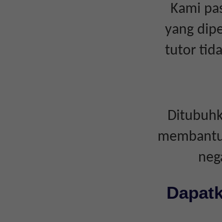
Kami pas
yang dipe
tutor ti
Ditubuhk
membantu i
neg
Dapatk