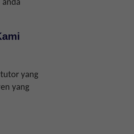
n anda
Kami
tutor yang
yen yang