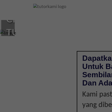
Loading...
CIKGU
TUISYEN
BAHASA
JEPUN
Dapatka
Untuk Ba
DI
Sembila
JOHOL,
Dan Ada
Kami past
NEGERI
yang dibe
SEMBILAN