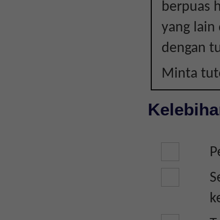
berpuas h
|
yang lain
LAIN-
dengan tu
LAIN
Minta tu
Kelebiha
P
S
k