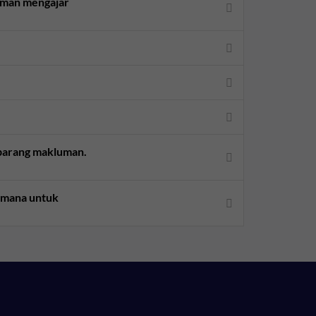
aman mengajar
sebarang makluman.
aimana untuk