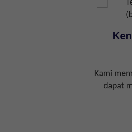
T
(
Ken
Kami memp
dapat m