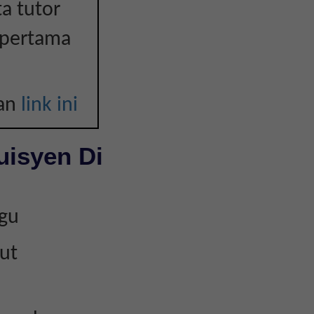
a tutor
 pertama
kan
link ini
uisyen Di
kgu
ut