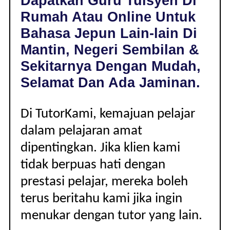
Dapatkan Guru Tuisyen Di
DI
Rumah Atau Online Untuk
MANTIN,
NEGERI
Bahasa Jepun Lain-lain Di
SEMBILAN
Mantin, Negeri Sembilan &
|
LAIN-
Sekitarnya Dengan Mudah,
LAIN
Selamat Dan Ada Jaminan.
Di TutorKami, kemajuan pelajar
dalam pelajaran amat
dipentingkan. Jika klien kami
tidak berpuas hati dengan
prestasi pelajar, mereka boleh
terus beritahu kami jika ingin
menukar dengan tutor yang lain.