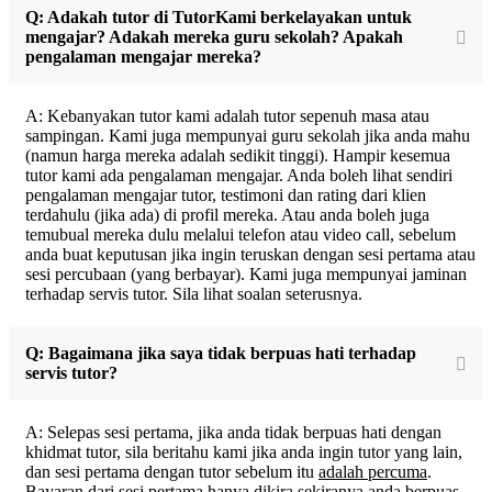
Q: Adakah tutor di TutorKami berkelayakan untuk
mengajar? Adakah mereka guru sekolah? Apakah
pengalaman mengajar mereka?
A: Kebanyakan tutor kami adalah tutor sepenuh masa atau
sampingan. Kami juga mempunyai guru sekolah jika anda mahu
(namun harga mereka adalah sedikit tinggi). Hampir kesemua
tutor kami ada pengalaman mengajar. Anda boleh lihat sendiri
pengalaman mengajar tutor, testimoni dan rating dari klien
terdahulu (jika ada) di profil mereka. Atau anda boleh juga
temubual mereka dulu melalui telefon atau video call, sebelum
anda buat keputusan jika ingin teruskan dengan sesi pertama atau
sesi percubaan (yang berbayar). Kami juga mempunyai jaminan
terhadap servis tutor. Sila lihat soalan seterusnya.
Q: Bagaimana jika saya tidak berpuas hati terhadap
servis tutor?
A: Selepas sesi pertama, jika anda tidak berpuas hati dengan
khidmat tutor, sila beritahu kami jika anda ingin tutor yang lain,
dan sesi pertama dengan tutor sebelum itu
adalah percuma
.
Bayaran dari sesi pertama hanya dikira sekiranya anda berpuas