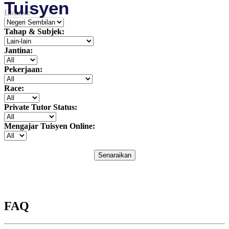
Tuisyen
Lokasi:
Tahap & Subjek:
Jantina:
Pekerjaan:
Race:
Private Tutor Status:
Mengajar Tuisyen Online:
Senaraikan
FAQ