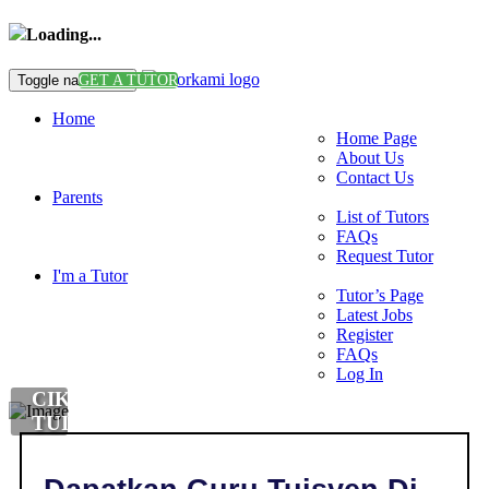
Loading...
Toggle navigation
GET A TUTOR
Home
Home Page
About Us
Contact Us
Parents
List of Tutors
FAQs
Request Tutor
I'm a Tutor
Tutor’s Page
Latest Jobs
Register
FAQs
Log In
CIKGU
TUISYEN
BAHASA
JEPUN