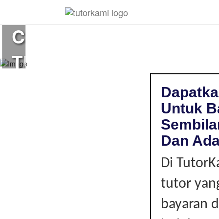
Loading...
CIKGU
TUISYEN
BAHASA
Dapatka
JEPUN
Untuk Ba
Sembila
DI
Dan Ada
NILAI,
Di TutorK
NEGERI
tutor yan
bayaran d
SEMBILAN