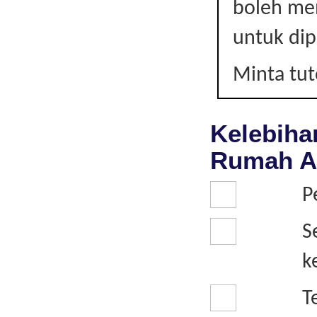
boleh mem
|
untuk di
LAIN-
Minta tu
LAIN
Kelebiha
Rumah A
P
S
k
T