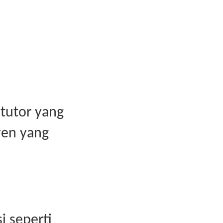
tutor yang
yen yang
i seperti