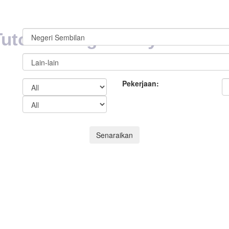
Tutor & Cikgu Tuisyen
Pekerjaan:
Senaraikan