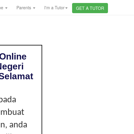
me
Parents
I'm a Tutor
GET A TUTOR
Online
Negeri
 Selamat
ipada
membuat
en, anda