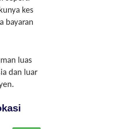
akunya kes
a bayaran
aman luas
ia dan luar
yen.
okasi