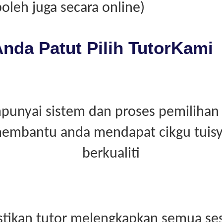
boleh juga secara online)
nda Patut Pilih TutorKami
unyai sistem dan proses pemilihan 
embantu anda mendapat cikgu tuis
berkualiti
tikan tutor melengkapkan semua ses