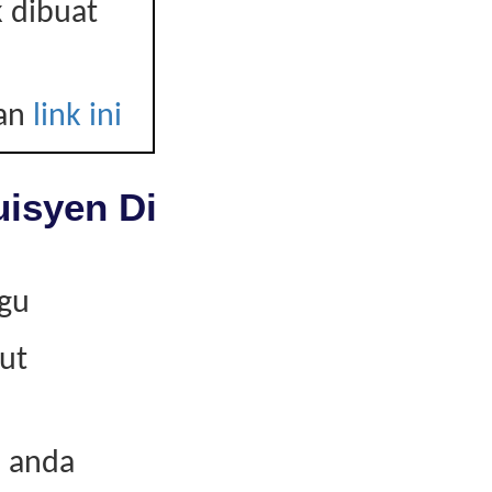
 dibuat
kan
link ini
uisyen Di
kgu
ut
n anda