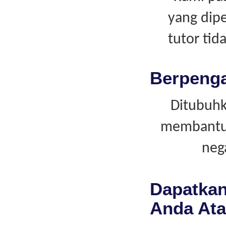
yang dipe
tutor ti
Berpeng
Ditubuhk
membantu i
neg
Dapatkan
Anda Ata