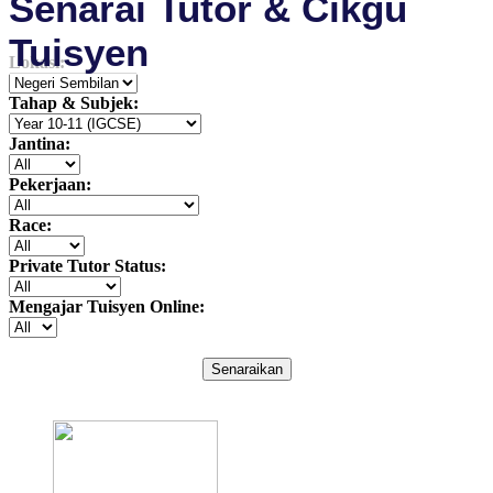
Senarai Tutor & Cikgu
Tuisyen
Lokasi:
Tahap & Subjek:
Jantina:
Pekerjaan:
Race:
Private Tutor Status:
Mengajar Tuisyen Online:
Senaraikan