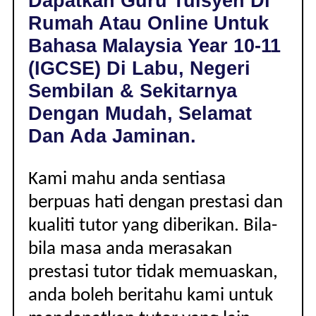
Dapatkan Guru Tuisyen Di
DI
Rumah Atau Online Untuk
LABU,
NEGERI
Bahasa Malaysia Year 10-11
SEMBILAN
(IGCSE) Di Labu, Negeri
|
YEAR
Sembilan & Sekitarnya
10-
Dengan Mudah, Selamat
11
(IGCSE)
Dan Ada Jaminan.
Kami mahu anda sentiasa
berpuas hati dengan prestasi dan
kualiti tutor yang diberikan. Bila-
bila masa anda merasakan
prestasi tutor tidak memuaskan,
anda boleh beritahu kami untuk