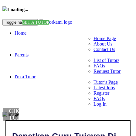
Loading...
Toggle navigation
GET A TUTOR
Home
Home Page
About Us
Contact Us
Parents
List of Tutors
FAQs
Request Tutor
I'm a Tutor
Tutor’s Page
Latest Jobs
Register
FAQs
Log In
CIKGU
TUISYEN
BAHASA
MALAYSIA