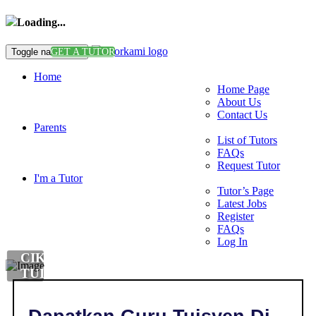
Loading...
Toggle navigation
GET A TUTOR
Home
Home Page
About Us
Contact Us
Parents
List of Tutors
FAQs
Request Tutor
I'm a Tutor
Tutor’s Page
Latest Jobs
Register
FAQs
Log In
CIKGU
TUISYEN
BAHASA
MELAYU