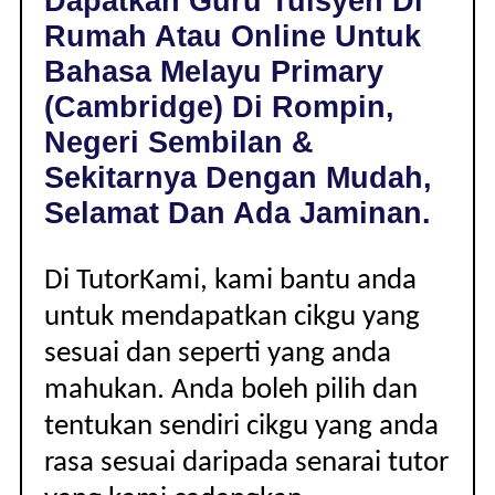
Dapatkan Guru Tuisyen Di
DI
Rumah Atau Online Untuk
ROMPIN,
NEGERI
Bahasa Melayu Primary
SEMBILAN
(Cambridge) Di Rompin,
|
PRIMARY
Negeri Sembilan &
(CAMBRIDGE)
Sekitarnya Dengan Mudah,
Selamat Dan Ada Jaminan.
Di TutorKami, kami bantu anda
untuk mendapatkan cikgu yang
sesuai dan seperti yang anda
mahukan. Anda boleh pilih dan
tentukan sendiri cikgu yang anda
rasa sesuai daripada senarai tutor