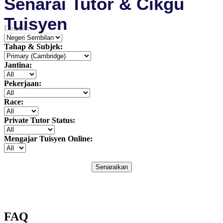
Senarai Tutor & Cikgu
Tuisyen
Lokasi:
Tahap & Subjek:
Jantina:
Pekerjaan:
Race:
Private Tutor Status:
Mengajar Tuisyen Online:
Senaraikan
FAQ