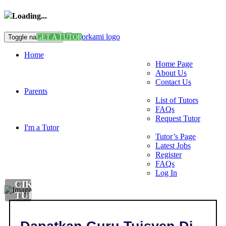
Loading...
Toggle navigation
GET A TUTOR
Home
Home Page
About Us
Contact Us
Parents
List of Tutors
FAQs
Request Tutor
I'm a Tutor
Tutor’s Page
Latest Jobs
Register
FAQs
Log In
CIKGU
TUISYEN
DI
,