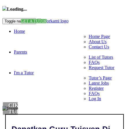
Loading...
Toggle navigation
GET A TUTOR
Home
Home Page
About Us
Contact Us
Parents
List of Tutors
FAQs
Request Tutor
I'm a Tutor
Tutor’s Page
Latest Jobs
Register
FAQs
Log In
CIKGU
TUISYEN
BAHASA
MELAYU