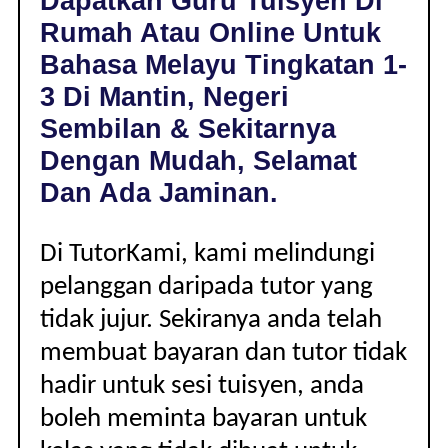
Dapatkan Guru Tuisyen Di
DI
Rumah Atau Online Untuk
MANTIN,
NEGERI
Bahasa Melayu Tingkatan 1-
SEMBILAN
3 Di Mantin, Negeri
|
TINGKATAN
Sembilan & Sekitarnya
1-
Dengan Mudah, Selamat
3
Dan Ada Jaminan.
Di TutorKami, kami melindungi
pelanggan daripada tutor yang
tidak jujur. Sekiranya anda telah
membuat bayaran dan tutor tidak
hadir untuk sesi tuisyen, anda
boleh meminta bayaran untuk