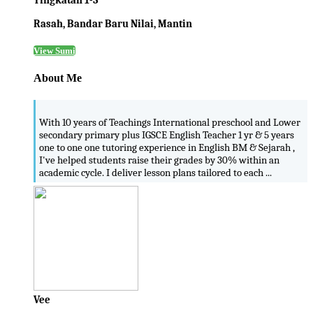
Tingkatan 1-3
Rasah, Bandar Baru Nilai, Mantin
View Sumi
About Me
With 10 years of Teachings International preschool and Lower
secondary primary plus IGSCE English Teacher 1 yr & 5 years
one to one one tutoring experience in English BM & Sejarah ,
I've helped students raise their grades by 30% within an
academic cycle. I deliver lesson plans tailored to each ...
Vee