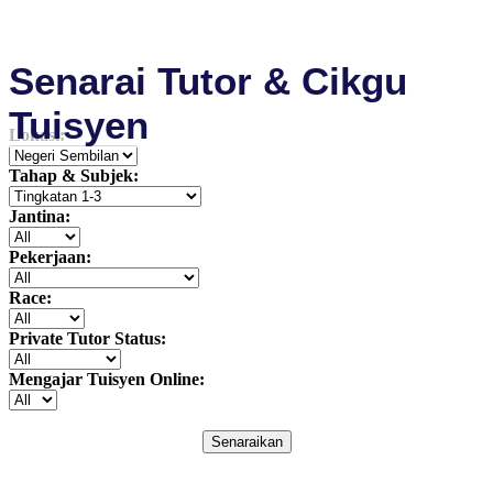
Senarai Tutor & Cikgu
Tuisyen
Lokasi:
Tahap & Subjek:
Jantina:
Pekerjaan:
Race:
Private Tutor Status:
Mengajar Tuisyen Online:
Senaraikan