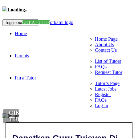
Loading...
Toggle navigation
GET A TUTOR
Home
Home Page
About Us
Contact Us
Parents
List of Tutors
FAQs
Request Tutor
I'm a Tutor
Tutor’s Page
Latest Jobs
Register
FAQs
Log In
CIKGU
TUISYEN
DI
,