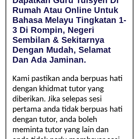
Dapatkan Guru Tuisyen Di
DI
Rumah Atau Online Untuk
ROMPIN,
NEGERI
Bahasa Melayu Tingkatan 1-
SEMBILAN
3 Di Rompin, Negeri
|
TINGKATAN
Sembilan & Sekitarnya
1-
Dengan Mudah, Selamat
3
Dan Ada Jaminan.
Kami pastikan anda berpuas hati
dengan khidmat tutor yang
diberikan. Jika selepas sesi
pertama anda tidak berpuas hati
dengan tutor, anda boleh
meminta tutor yang lain dan