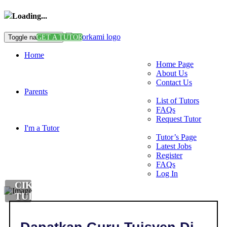
Loading...
Toggle navigation
GET A TUTOR
Home
Home Page
About Us
Contact Us
Parents
List of Tutors
FAQs
Request Tutor
I'm a Tutor
Tutor’s Page
Latest Jobs
Register
FAQs
Log In
CIKGU
TUISYEN
BAHASA
MELAYU