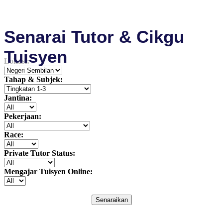
Senarai Tutor & Cikgu
Tuisyen
Lokasi:
Tahap & Subjek:
Jantina:
Pekerjaan:
Race:
Private Tutor Status:
Mengajar Tuisyen Online:
Senaraikan