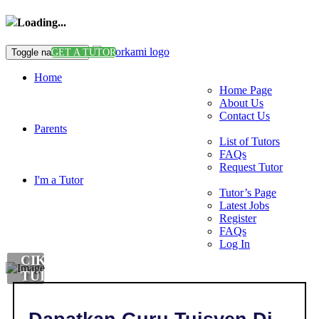
Loading...
Toggle navigation
GET A TUTOR
Home
Home Page
About Us
Contact Us
Parents
List of Tutors
FAQs
Request Tutor
I'm a Tutor
Tutor’s Page
Latest Jobs
Register
FAQs
Log In
CIKGU
TUISYEN
BAHASA
MELAYU