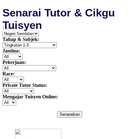
Senarai Tutor & Cikgu
Tuisyen
Lokasi:
Tahap & Subjek:
Jantina:
Pekerjaan:
Race:
Private Tutor Status:
Mengajar Tuisyen Online:
Senaraikan