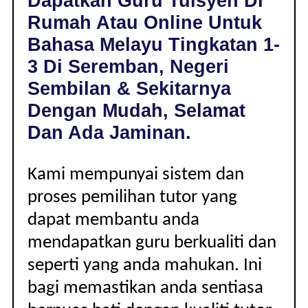
Dapatkan Guru Tuisyen Di
DI
Rumah Atau Online Untuk
SEREMBAN,
NEGERI
Bahasa Melayu Tingkatan 1-
SEMBILAN
3 Di Seremban, Negeri
|
TINGKATAN
Sembilan & Sekitarnya
1-
Dengan Mudah, Selamat
3
Dan Ada Jaminan.
Kami mempunyai sistem dan
proses pemilihan tutor yang
dapat membantu anda
mendapatkan guru berkualiti dan
seperti yang anda mahukan. Ini
bagi memastikan anda sentiasa