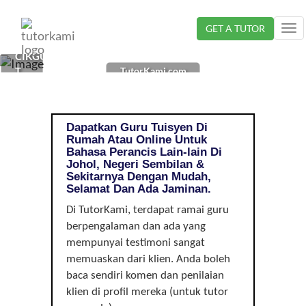
Loading...
GET A TUTOR
Tog
nav
CIKGU
TutorKami.com
TUISYEN
BAHASA
PERANCIS
DI
Dapatkan Guru Tuisyen Di
JOHOL,
Rumah Atau Online Untuk
NEGERI
Bahasa Perancis Lain-lain Di
SEMBILAN
Johol, Negeri Sembilan &
Sekitarnya Dengan Mudah,
|
Selamat Dan Ada Jaminan.
LAIN-
LAIN
Di TutorKami, terdapat ramai guru
berpengalaman dan ada yang
mempunyai testimoni sangat
memuaskan dari klien. Anda boleh
baca sendiri komen dan penilaian
klien di profil mereka (untuk tutor