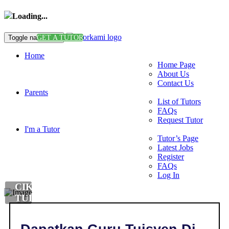
Loading...
Toggle navigation
GET A TUTOR
Home
Home Page
About Us
Contact Us
Parents
List of Tutors
FAQs
Request Tutor
I'm a Tutor
Tutor’s Page
Latest Jobs
Register
FAQs
Log In
CIKGU
TUISYEN
BIOLOGI
DI