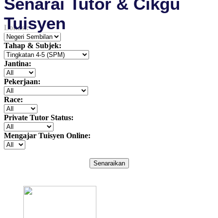
Senarai Tutor & Cikgu
Tuisyen
Lokasi:
Tahap & Subjek:
Jantina:
Pekerjaan:
Race:
Private Tutor Status:
Mengajar Tuisyen Online:
Senaraikan