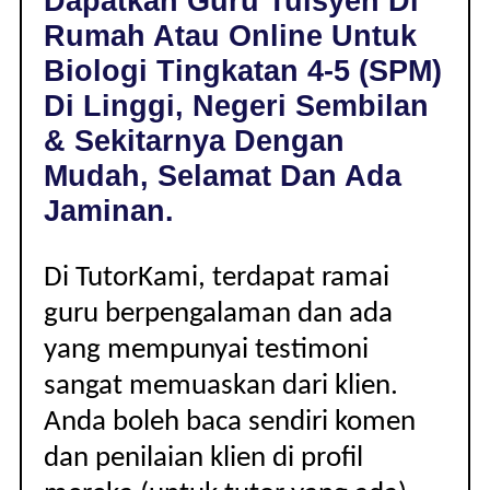
Dapatkan Guru Tuisyen Di
LINGGI,
Rumah Atau Online Untuk
NEGERI
SEMBILAN
Biologi Tingkatan 4-5 (SPM)
|
Di Linggi, Negeri Sembilan
TINGKATAN
4-
& Sekitarnya Dengan
5
Mudah, Selamat Dan Ada
(SPM)
Jaminan.
Di TutorKami, terdapat ramai
guru berpengalaman dan ada
yang mempunyai testimoni
sangat memuaskan dari klien.
Anda boleh baca sendiri komen
dan penilaian klien di profil