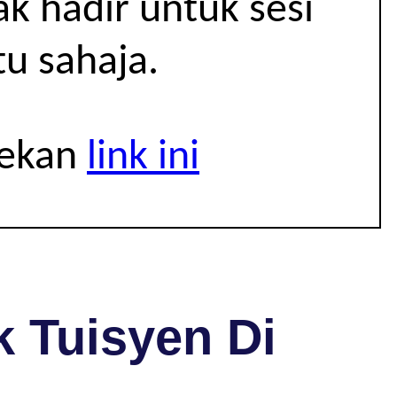
k hadir untuk sesi
u sahaja.
tekan
link ini
 Tuisyen Di