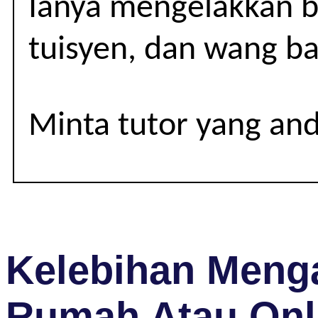
Ianya mengelakkan be
11
(IGCSE)
tuisyen, dan wang ba
Minta tutor yang an
Kelebihan Menga
Rumah Atau Onl