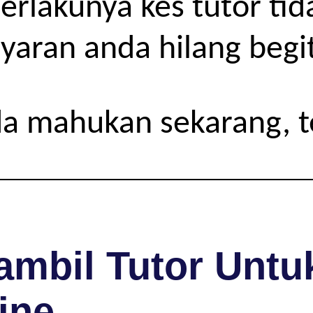
rlakunya kes tutor tida
yaran anda hilang begit
da mahukan sekarang, 
mbil Tutor Untuk
ine