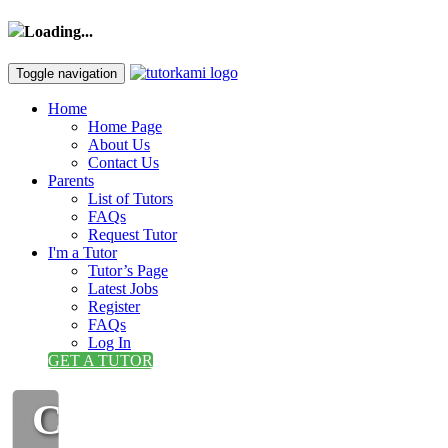
Loading...
Toggle navigation
Home
Home Page
About Us
Contact Us
Parents
List of Tutors
FAQs
Request Tutor
I'm a Tutor
Tutor’s Page
Latest Jobs
Register
FAQs
Log In
GET A TUTOR
CIKGU