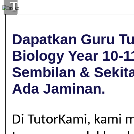
TUISYEN
BIOLOGY
DI
Dapatkan Guru Tu
GEMENCHEH,
Biology Year 10-
NEGERI
Sembilan & Sekit
SEMBILAN
Ada Jaminan.
|
YEAR
Di TutorKami, kami 
10-