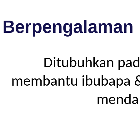
Berpengalaman
Ditubuhkan pad
membantu ibubapa & p
mendap