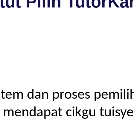
ut Pilih TutorKa
tem dan proses pemilih
endapat cikgu tuisyen