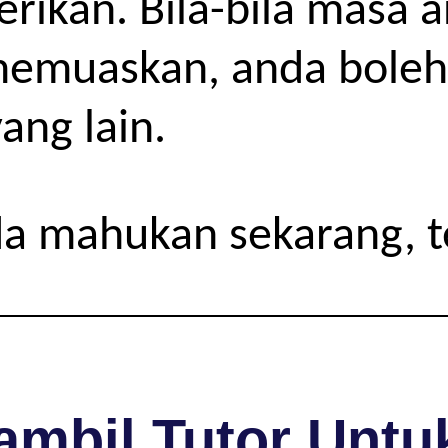
iberikan. Bila-bila masa
 memuaskan, anda boleh
ang lain.
da mahukan sekarang, 
mbil Tutor Untuk