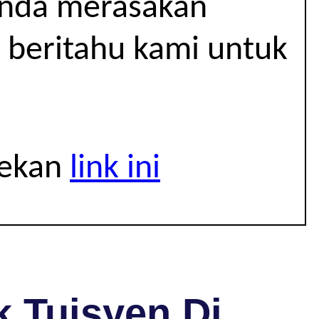
 anda merasakan
 beritahu kami untuk
tekan
link ini
 Tuisyen Di