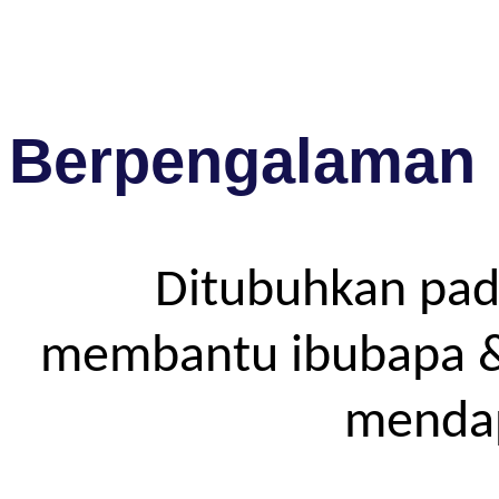
Berpengalaman
Ditubuhkan pad
membantu ibubapa & p
mendap