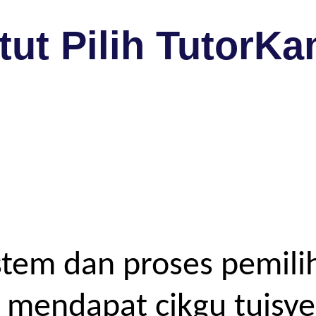
ut Pilih TutorKa
tem dan proses pemilih
endapat cikgu tuisyen