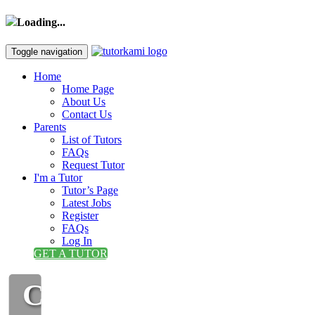
Loading...
Toggle navigation
Home
Home Page
About Us
Contact Us
Parents
List of Tutors
FAQs
Request Tutor
I'm a Tutor
Tutor’s Page
Latest Jobs
Register
FAQs
Log In
GET A TUTOR
CIKGU