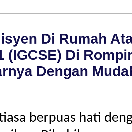
isyen Di Rumah Ata
1 (IGCSE) Di Rompin
arnya Dengan Muda
iasa berpuas hati deng