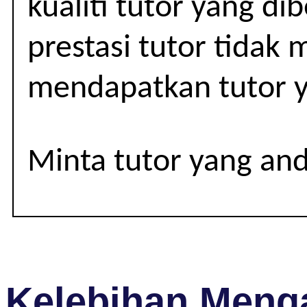
kualiti tutor yang d
11
(IGCSE)
prestasi tutor tidak
mendapatkan tutor y
Minta tutor yang an
Kelebihan Menga