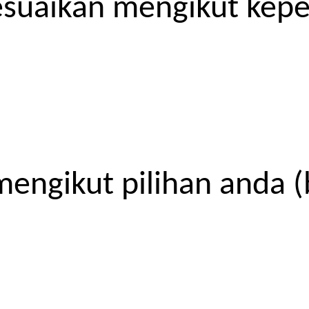
esuaikan mengikut kep
engikut pilihan anda (