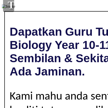
TUISYEN
BIOLOGY
DI
Dapatkan Guru Tu
ROMPIN,
Biology Year 10-1
NEGERI
Sembilan & Sekit
SEMBILAN
Ada Jaminan.
|
YEAR
Kami mahu anda sent
10-