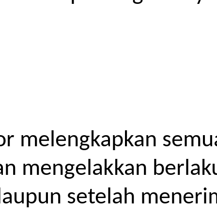
or melengkapkan semua
kan mengelakkan berlak
laupun setelah meneri