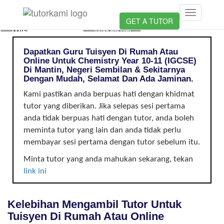
Loading...
Toggle
CIKGU
GET A TUTOR
navigation
TUISYEN
TutorKami.com
CHEMISTRY
Dapatkan Guru Tuisyen Di Rumah Atau
DI
Online Untuk Chemistry Year 10-11 (IGCSE)
MANTIN,
Di Mantin, Negeri Sembilan & Sekitarnya
NEGERI
Dengan Mudah, Selamat Dan Ada Jaminan.
SEMBILAN
Kami pastikan anda berpuas hati dengan khidmat
|
tutor yang diberikan. Jika selepas sesi pertama
YEAR
anda tidak berpuas hati dengan tutor, anda boleh
10-
11
meminta tutor yang lain dan anda tidak perlu
(IGCSE)
membayar sesi pertama dengan tutor sebelum itu.
Minta tutor yang anda mahukan sekarang, tekan
link ini
Kelebihan Mengambil Tutor Untuk
Tuisyen Di Rumah Atau Online