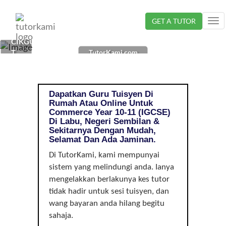
Loading...
GET A TUTOR
Tog
nav
CIKGU
TutorKami.com
TUISYEN
COMMERCE
DI
LABU,
Dapatkan Guru Tuisyen Di
NEGERI
Rumah Atau Online Untuk
SEMBILAN
Commerce Year 10-11 (IGCSE)
|
Di Labu, Negeri Sembilan &
Sekitarnya Dengan Mudah,
YEAR
Selamat Dan Ada Jaminan.
10-
11
Di TutorKami, kami mempunyai
(IGCSE)
sistem yang melindungi anda. Ianya
mengelakkan berlakunya kes tutor
tidak hadir untuk sesi tuisyen, dan
wang bayaran anda hilang begitu
sahaja.