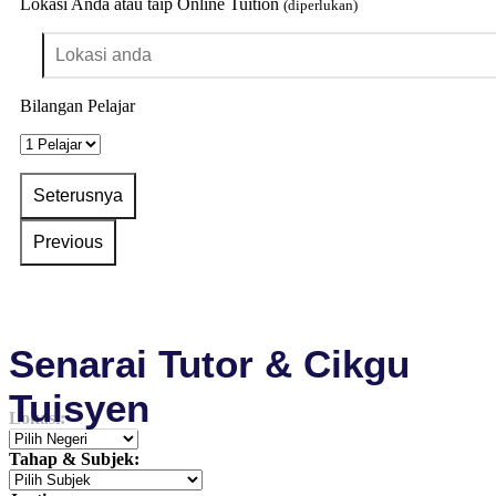
Lokasi Anda atau taip Online Tuition
(diperlukan)
Bilangan Pelajar
Senarai Tutor & Cikgu
Tuisyen
Lokasi:
Tahap & Subjek: