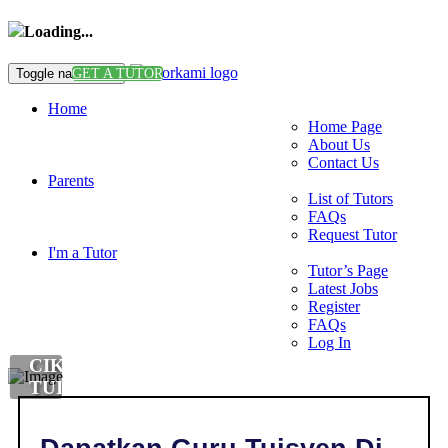
Loading...
Toggle navigation
GET A TUTOR
Home
Home Page
About Us
Contact Us
Parents
List of Tutors
FAQs
Request Tutor
I'm a Tutor
Tutor’s Page
Latest Jobs
Register
FAQs
Log In
CIKGU
TUISYEN
DI
,